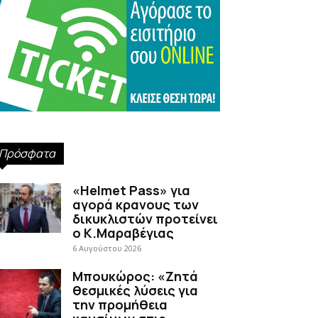
Πρόσφατα
«Helmet Pass» για
αγορά κρανους των
δικυκλιστών προτείνει
ο Κ.Μαραβέγιας
6 Αυγούστου 2026
Μπουκώρος: «Ζητά
θεσμικές λύσεις για
την προμήθεια