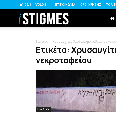
C
26.1
VOLOS
ΕΠΙΚΟΙΝΩΝΙΑ
ΟΡΟΙ ΧΡΗΣΗΣ
ΠΟΛΙΤ
istigmes
Ετικέτες
Χρυσαυγίτες βανδαλισμος εβραικου νεκ
Ετικέτα: Χρυσαυγίτ
νεκροταφείου
Live / Life