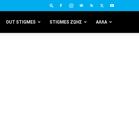
OUT STIGMES
STIGMES ΖΩΗΣ
ΑΛΛΑ