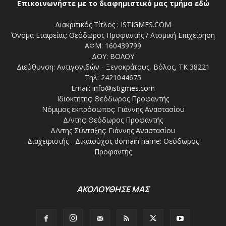
Επικοινωνήστε με το διαφημιστικό μας τμήμα εδώ
Διακριτικός Τίτλος : ISTIGMES.COM
Όνομα Εταιρείας: Θεόδωρος Προφαντής / Ατομική Επιχείρηση
ΑΦΜ: 160439799
ΔΟΥ: ΒΟΛΟΥ
Διεύθυνση: Αντιγονιδών - Ξενοκράτους, Βόλος, ΤΚ 38221
Τηλ: 2421044675
Email:
info@istigmes.com
Ιδιοκτήτης: Θεόδωρος Προφαντής
Νόμιμος εκπρόσωπος: Γιάννης Αναστασίου
Δ/ντης: Θεόδωρος Προφαντής
Δ/ντης Σύνταξης: Γιάννης Αναστασίου
Διαχειριστής - Δικαιούχος domain name: Θεόδωρος
Προφαντής
ΑΚΟΛΟΥΘΗΣΕ ΜΑΣ