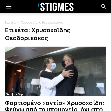
Ετικέτες
Χρυσοχοϊδης Θεοδορικάκος
Ετικέτα: Χρυσοχοϊδης
Θεοδορικάκος
Άποψη / Θέμα
Φορτισμένο «αντίο» Χρυσοχοΐδη:
Φεύγω από το υπουργείο, όχι από