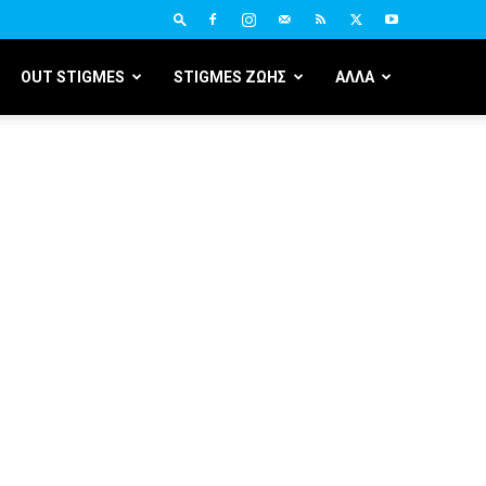
OUT STIGMES
STIGMES ΖΩΗΣ
ΑΛΛΑ