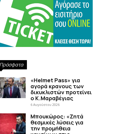
Πρόσφατα
«Helmet Pass» για
αγορά κρανους των
δικυκλιστών προτείνει
ο Κ.Μαραβέγιας
6 Αυγούστου 2026
Μπουκώρος: «Ζητά
θεσμικές λύσεις για
την προμήθεια