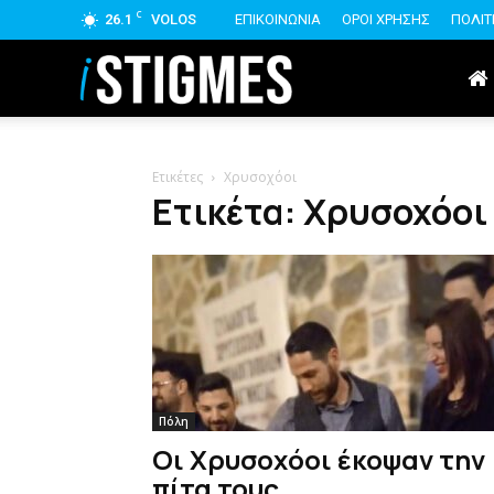
C
26.1
VOLOS
ΕΠΙΚΟΙΝΩΝΙΑ
ΟΡΟΙ ΧΡΗΣΗΣ
ΠΟΛΙΤ
istigmes
Ετικέτες
Χρυσοχόοι
Ετικέτα: Χρυσοχόοι
Πόλη
Οι Χρυσοχόοι έκοψαν την
πίτα τους