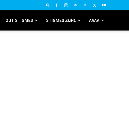
OUT STIGMES
STIGMES ΖΩΗΣ
ΑΛΛΑ