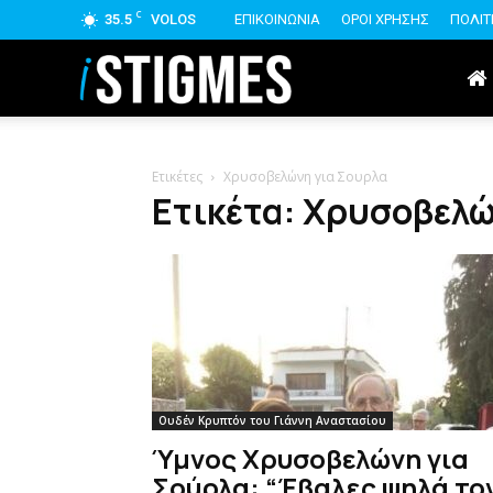
C
35.5
VOLOS
ΕΠΙΚΟΙΝΩΝΙΑ
ΟΡΟΙ ΧΡΗΣΗΣ
ΠΟΛΙΤ
istigmes
Ετικέτες
Χρυσοβελώνη για Σουρλα
Ετικέτα: Χρυσοβελώ
Ουδέν Κρυπτόν του Γιάννη Αναστασίου
Ύμνος Χρυσοβελώνη για
Σούρλα: “Έβαλες ψηλά το