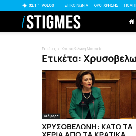
C
32.1
VOLOS
ΕΠΙΚΟΙΝΩΝΙΑ
ΟΡΟΙ ΧΡΗΣΗΣ
ΠΟΛΙΤ
istigmes
Ετικέτες
Χρυσοβελωνη Μουσεία
Ετικέτα: Χρυσοβελ
Διάφορα
ΧΡΥΣΟΒΕΛΩΝΗ: ΚΑΤΩ ΤΑ
ΧΕΡΙΑ ΑΠΟ ΤΑ ΚΡΑΤΙΚΑ