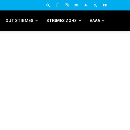
OUT STIGMES
STIGMES ΖΩΗΣ
ΑΛΛΑ