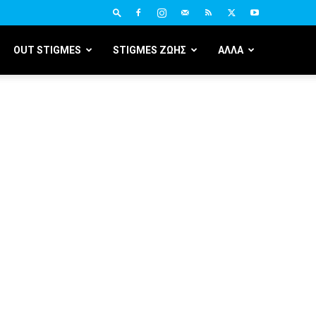
OUT STIGMES
STIGMES ΖΩΗΣ
ΑΛΛΑ