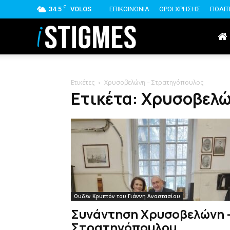
C
34.5
VOLOS
ΕΠΙΚΟΙΝΩΝΙΑ
ΟΡΟΙ ΧΡΗΣΗΣ
ΠΟΛΙΤ
istigmes
Ετικέτες
Χρυσοβελώνη – Στρατηγόπουλος
Ετικέτα: Χρυσοβελ
Ουδέν Κρυπτόν του Γιάννη Αναστασίου
Συνάντηση Χρυσοβελώνη 
Στρατηγόπουλου