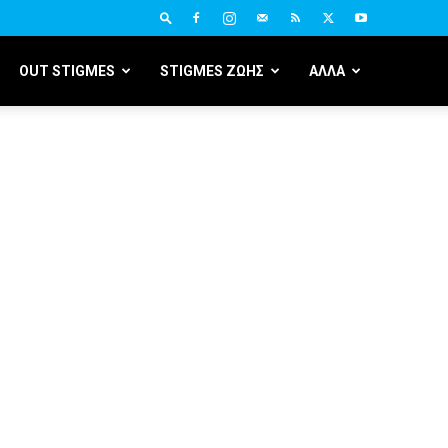
OUT STIGMES
STIGMES ΖΩΗΣ
ΑΛΛΑ