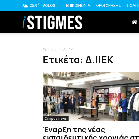
C
25.9
VOLOS
ΕΠΙΚΟΙΝΩΝΙΑ
ΟΡΟΙ ΧΡΗΣΗΣ
ΠΟΛΙΤ
istigmes
Ετικέτες
Δ.ΙΙΕΚ
Ετικέτα: Δ.ΙΙΕΚ
Campus news
Έναρξη της νέας
εκπαιδευτικής χρονιάς σ