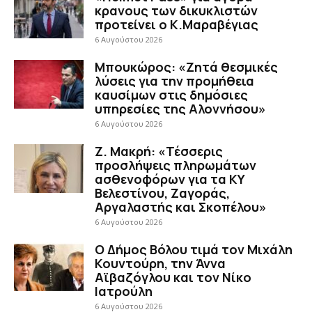
κρανους των δικυκλιστών
προτείνει ο Κ.Μαραβέγιας
6 Αυγούστου 2026
Μπουκώρος: «Ζητά θεσμικές
λύσεις για την προμήθεια
καυσίμων στις δημόσιες
υπηρεσίες της Αλοννήσου»
6 Αυγούστου 2026
Ζ. Μακρή: «Τέσσερις
προσλήψεις πληρωμάτων
ασθενοφόρων για τα ΚΥ
Βελεστίνου, Ζαγοράς,
Αργαλαστής και Σκοπέλου»
6 Αυγούστου 2026
Ο Δήμος Βόλου τιμά τον Μιχάλη
Κουντούρη, την Άννα
Αϊβαζόγλου και τον Νίκο
Ιατρούλη
6 Αυγούστου 2026