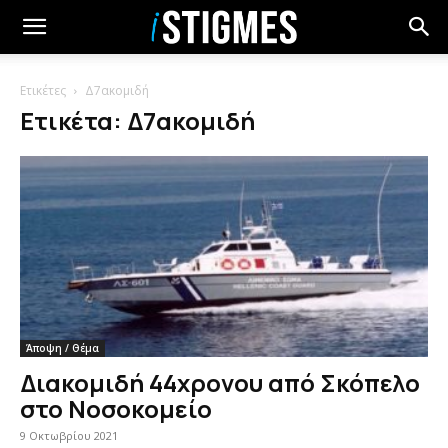
Ετικέτες
Δ7ακομιδή
Ετικέτα: Δ7ακομιδή
Άποψη / Θέμα
Διακομιδή 44χρονου από Σκόπελο
στο Νοσοκομείο
9 Οκτωβρίου 2021