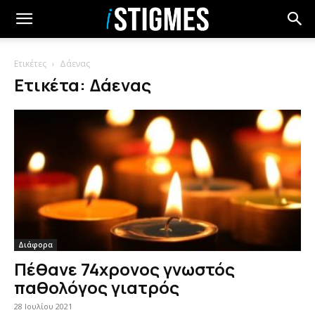
Ετικέτες
Δάενας
Ετικέτα: Δάενας
Διάφορα
Πέθανε 74χρονος γνωστός
παθολόγος γιατρός
28 Ιουλίου 2021