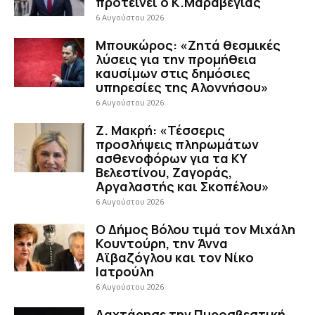
προτείνει ο Κ.Μαραβέγιας
6 Αυγούστου 2026
Μπουκώρος: «Ζητά θεσμικές
λύσεις για την προμήθεια
καυσίμων στις δημόσιες
υπηρεσίες της Αλοννήσου»
6 Αυγούστου 2026
Ζ. Μακρή: «Τέσσερις
προσλήψεις πληρωμάτων
ασθενοφόρων για τα ΚΥ
Βελεστίνου, Ζαγοράς,
Αργαλαστής και Σκοπέλου»
6 Αυγούστου 2026
Ο Δήμος Βόλου τιμά τον Μιχάλη
Κουντούρη, την Άννα
Αϊβαζόγλου και τον Νίκο
Ιατρούλη
6 Αυγούστου 2026
Λαχτάρησε την Πυροσβεστική