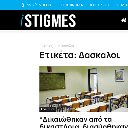
C
29.2
VOLOS
ΕΠΙΚΟΙΝΩΝΙΑ
ΟΡΟΙ ΧΡΗΣΗΣ
ΠΟΛΙΤ
istigmes
Ετικέτες
Δασκαλοι
Ετικέτα: Δασκαλοι
Live / Life
“Δικαιώθηκαν από τα
δικαστήρια, διασύρθηκαν