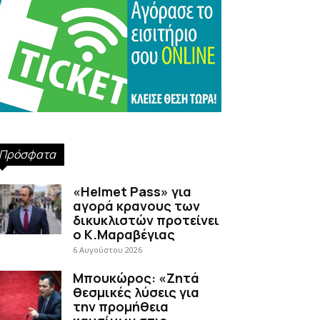
Πρόσφατα
«Helmet Pass» για
αγορά κρανους των
δικυκλιστών προτείνει
ο Κ.Μαραβέγιας
6 Αυγούστου 2026
Μπουκώρος: «Ζητά
θεσμικές λύσεις για
την προμήθεια