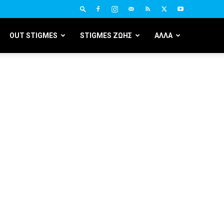
OUT STIGMES
STIGMES ΖΩΗΣ
ΑΛΛΑ