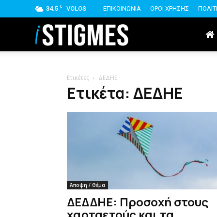
C
34.5
VOLOS
ΕΠΙΚΟΙΝΩΝΙΑ
ΟΡΟΙ ΧΡΗΣΗΣ
ΠΟΛΙΤ
istigmes
Ετικέτες
ΔΕΔΗΕ
Ετικέτα: ΔΕΔΗΕ
Άποψη / Θέμα
ΔΕΔΔΗΕ: Προσοχή στους
χαρταετούς και τα