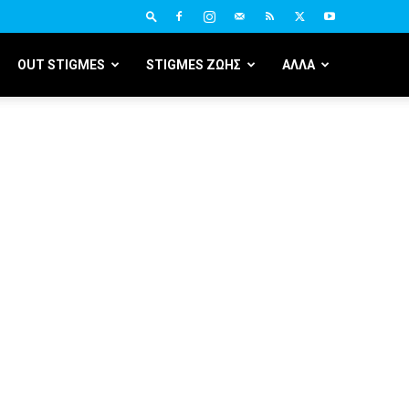
OUT STIGMES
STIGMES ΖΩΗΣ
ΑΛΛΑ