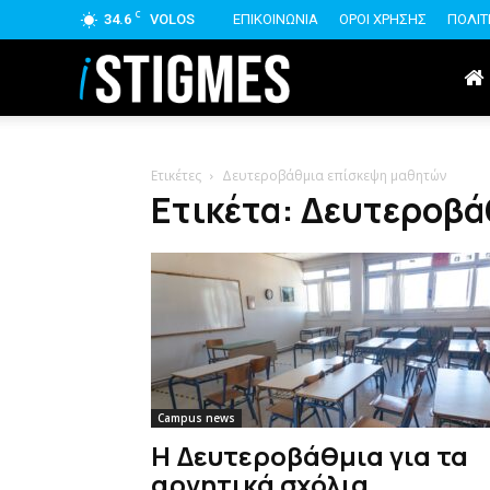
C
34.6
VOLOS
ΕΠΙΚΟΙΝΩΝΙΑ
ΟΡΟΙ ΧΡΗΣΗΣ
ΠΟΛΙΤ
istigmes
Ετικέτες
Δευτεροβάθμια επίσκεψη μαθητών
Ετικέτα: Δευτεροβ
Campus news
Η Δευτεροβάθμια για τα
αρνητικά σχόλια