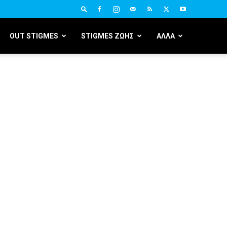
OUT STIGMES
STIGMES ΖΩΗΣ
ΑΛΛΑ