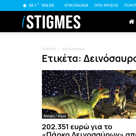
C
32.1
VOLOS
ΕΠΙΚΟΙΝΩΝΙΑ
ΟΡΟΙ ΧΡΗΣΗΣ
ΠΟΛΙΤ
istigmes
Ετικέτες
Δεινόσαυροι
Ετικέτα: Δεινόσαυρ
Άποψη / Θέμα
202.351 ευρώ για το
«Πάρκο Δεινοσαύρων» απ