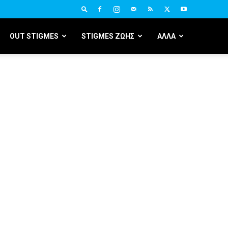
OUT STIGMES
STIGMES ΖΩΗΣ
ΑΛΛΑ