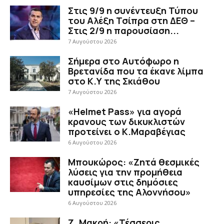
Στις 9/9 η συνέντευξη Τύπου
του Αλέξη Τσίπρα στη ΔΕΘ –
Στις 2/9 η παρουσίαση...
7 Αυγούστου 2026
Σήμερα στο Αυτόφωρο η
Βρετανίδα που τα έκανε λίμπα
στο Κ.Υ της Σκιάθου
7 Αυγούστου 2026
«Helmet Pass» για αγορά
κρανους των δικυκλιστών
προτείνει ο Κ.Μαραβέγιας
6 Αυγούστου 2026
Μπουκώρος: «Ζητά θεσμικές
λύσεις για την προμήθεια
καυσίμων στις δημόσιες
υπηρεσίες της Αλοννήσου»
6 Αυγούστου 2026
Ζ. Μακρή: «Τέσσερις