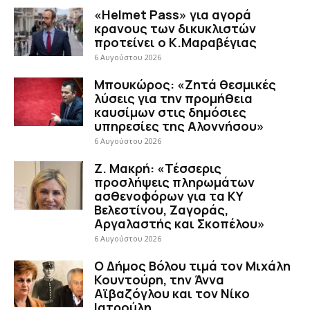
«Helmet Pass» για αγορά
κρανους των δικυκλιστών
προτείνει ο Κ.Μαραβέγιας
6 Αυγούστου 2026
Μπουκώρος: «Ζητά θεσμικές
λύσεις για την προμήθεια
καυσίμων στις δημόσιες
υπηρεσίες της Αλοννήσου»
6 Αυγούστου 2026
Ζ. Μακρή: «Τέσσερις
προσλήψεις πληρωμάτων
ασθενοφόρων για τα ΚΥ
Βελεστίνου, Ζαγοράς,
Αργαλαστής και Σκοπέλου»
6 Αυγούστου 2026
Ο Δήμος Βόλου τιμά τον Μιχάλη
Κουντούρη, την Άννα
Αϊβαζόγλου και τον Νίκο
Ιατρούλη