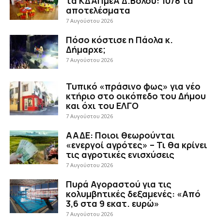
τα ΚΔΑΠμεΑ Δ.Βόλου: 10/8 τα
αποτελέσματα
7 Αυγούστου 2026
Πόσο κόστισε η Πάολα κ.
Δήμαρχε;
7 Αυγούστου 2026
Τυπικό «πράσινο φως» για νέο
κτήριο στο οικόπεδο του Δήμου
και όχι του ΕΛΓΟ
7 Αυγούστου 2026
ΑΑΔΕ: Ποιοι θεωρούνται
«ενεργοί αγρότες» – Τι θα κρίνει
τις αγροτικές ενισχύσεις
7 Αυγούστου 2026
Πυρά Αγοραστού για τις
κολυμβητικές δεξαμενές: «Από
3,6 στα 9 εκατ. ευρώ»
7 Αυγούστου 2026