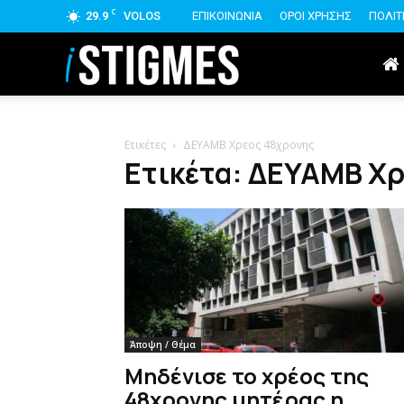
C
29.9
VOLOS
ΕΠΙΚΟΙΝΩΝΙΑ
ΟΡΟΙ ΧΡΗΣΗΣ
ΠΟΛΙΤ
istigmes
Ετικέτες
ΔΕΥΑΜΒ Χρεος 48χρονης
Ετικέτα: ΔΕΥΑΜΒ Χ
Άποψη / Θέμα
Μηδένισε το χρέος της
48χρονης μητέρας η