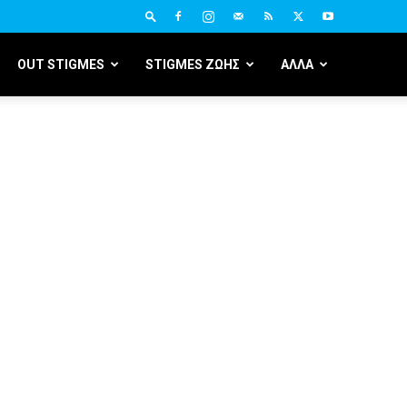
OUT STIGMES
STIGMES ΖΩΗΣ
ΑΛΛΑ