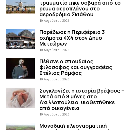
τραυματίστηκε σοβαρά από το
ρεύμα αεροπλάνου στο
αεροδρόμιο Σκιάθου
10 Αυγούστου 2026
Παρέδωσε η Περιφέρεια 3
οχήματα 4Χ4 στον Δήμο
Μετεώρων
10 Αυγούστου 2026
Πέθανε ο σπουδαίος
φιλόσοφος και συγγραφέας
Στέλιος Ράμφος
10 Αυγούστου 2026
Συγκλονίζει η ιστορία βρέφους –
Μετά από 8 μήνες στο
Αχιλλοπούλειο, υιοθετήθηκε
από οικογένεια
10 Αυγούστου 2026
Μοναδική πλεονασματική