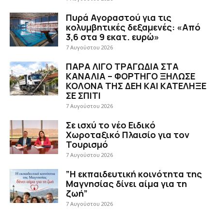
Πυρά Αγοραστού για τις
κολυμβητικές δεξαμενές: «Από
3,6 στα 9 εκατ. ευρώ»
7 Αυγούστου 2026
ΠΑΡΑ ΛΙΓΟ ΤΡΑΓΩΔΙΑ ΣΤΑ
ΚΑΝΑΛΙΑ – ΦΟΡΤΗΓΟ ΞΗΛΩΣΕ
ΚΟΛΟΝΑ ΤΗΣ ΔΕΗ ΚΑΙ ΚΑΤΕΛΗΞΕ
ΣΕ ΣΠΙΤΙ
7 Αυγούστου 2026
Σε ισχύ το νέο Ειδικό
Χωροταξικό Πλαισίο για τον
Τουρισμό
7 Αυγούστου 2026
”Η εκπαιδευτική κοινότητα της
Μαγνησίας δίνει αίμα για τη
ζωή”
7 Αυγούστου 2026