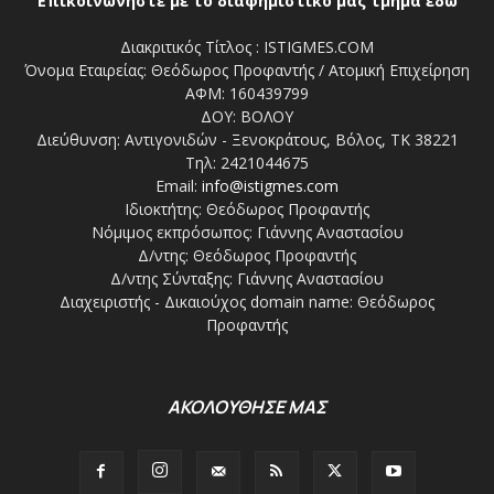
Επικοινωνήστε με το διαφημιστικό μας τμήμα εδώ
Διακριτικός Τίτλος : ISTIGMES.COM
Όνομα Εταιρείας: Θεόδωρος Προφαντής / Ατομική Επιχείρηση
ΑΦΜ: 160439799
ΔΟΥ: ΒΟΛΟΥ
Διεύθυνση: Αντιγονιδών - Ξενοκράτους, Βόλος, ΤΚ 38221
Τηλ: 2421044675
Email:
info@istigmes.com
Ιδιοκτήτης: Θεόδωρος Προφαντής
Νόμιμος εκπρόσωπος: Γιάννης Αναστασίου
Δ/ντης: Θεόδωρος Προφαντής
Δ/ντης Σύνταξης: Γιάννης Αναστασίου
Διαχειριστής - Δικαιούχος domain name: Θεόδωρος
Προφαντής
ΑΚΟΛΟΥΘΗΣΕ ΜΑΣ