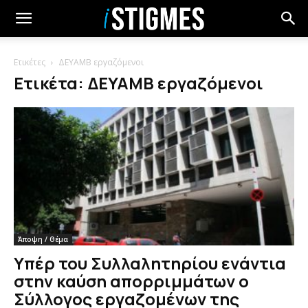
Ετικέτες
ΔΕΥΑΜΒ εργαζόμενοι
Ετικέτα: ΔΕΥΑΜΒ εργαζόμενοι
Άποψη / Θέμα
Υπέρ του Συλλαλητηρίου ενάντια
στην καύση απορριμμάτων ο
Σύλλογος εργαζομένων της