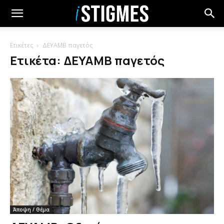
Ετικέτες
ΔΕΥΑΜΒ παγετός
Ετικέτα: ΔΕΥΑΜΒ παγετός
Άποψη / Θέμα