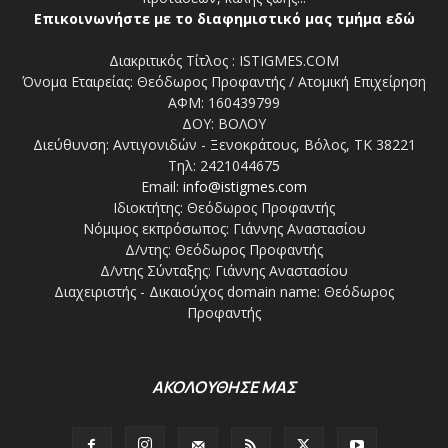
Επικοινωνήστε με το διαφημιστικό μας τμήμα εδώ
Διακριτικός Τίτλος : ISTIGMES.COM
Όνομα Εταιρείας: Θεόδωρος Προφαντής / Ατομική Επιχείρηση
ΑΦΜ: 160439799
ΔΟΥ: ΒΟΛΟΥ
Διεύθυνση: Αντιγονιδών - Ξενοκράτους, Βόλος, ΤΚ 38221
Τηλ: 2421044675
Email:
info@istigmes.com
Ιδιοκτήτης: Θεόδωρος Προφαντής
Νόμιμος εκπρόσωπος: Γιάννης Αναστασίου
Δ/ντης: Θεόδωρος Προφαντής
Δ/ντης Σύνταξης: Γιάννης Αναστασίου
Διαχειριστής - Δικαιούχος domain name: Θεόδωρος
Προφαντής
ΑΚΟΛΟΥΘΗΣΕ ΜΑΣ