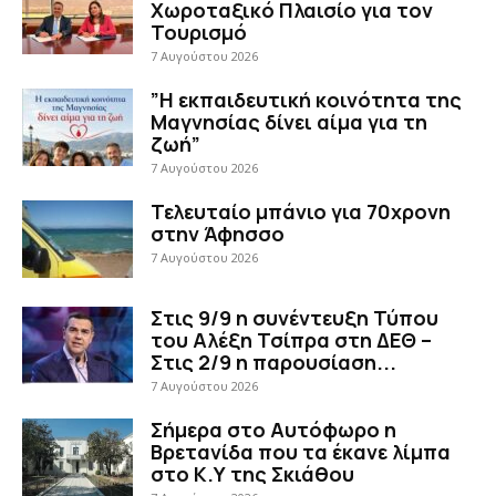
Χωροταξικό Πλαισίο για τον
Τουρισμό
7 Αυγούστου 2026
”Η εκπαιδευτική κοινότητα της
Μαγνησίας δίνει αίμα για τη
ζωή”
7 Αυγούστου 2026
Τελευταίο μπάνιο για 70χρονη
στην Άφησσο
7 Αυγούστου 2026
Στις 9/9 η συνέντευξη Τύπου
του Αλέξη Τσίπρα στη ΔΕΘ –
Στις 2/9 η παρουσίαση...
7 Αυγούστου 2026
Σήμερα στο Αυτόφωρο η
Βρετανίδα που τα έκανε λίμπα
στο Κ.Υ της Σκιάθου