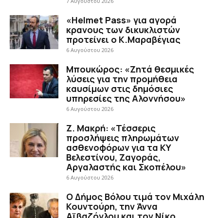
7 Αυγούστου 2026
«Helmet Pass» για αγορά
κρανους των δικυκλιστών
προτείνει ο Κ.Μαραβέγιας
6 Αυγούστου 2026
Μπουκώρος: «Ζητά θεσμικές
λύσεις για την προμήθεια
καυσίμων στις δημόσιες
υπηρεσίες της Αλοννήσου»
6 Αυγούστου 2026
Ζ. Μακρή: «Τέσσερις
προσλήψεις πληρωμάτων
ασθενοφόρων για τα ΚΥ
Βελεστίνου, Ζαγοράς,
Αργαλαστής και Σκοπέλου»
6 Αυγούστου 2026
Ο Δήμος Βόλου τιμά τον Μιχάλη
Κουντούρη, την Άννα
Αϊβαζόγλου και τον Νίκο