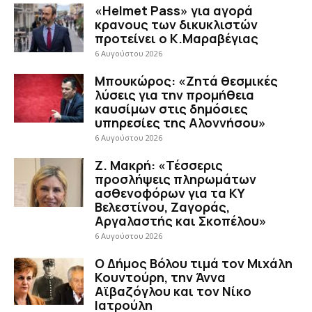
«Helmet Pass» για αγορά
κρανους των δικυκλιστών
προτείνει ο Κ.Μαραβέγιας
6 Αυγούστου 2026
Μπουκώρος: «Ζητά θεσμικές
λύσεις για την προμήθεια
καυσίμων στις δημόσιες
υπηρεσίες της Αλοννήσου»
6 Αυγούστου 2026
Ζ. Μακρή: «Τέσσερις
προσλήψεις πληρωμάτων
ασθενοφόρων για τα ΚΥ
Βελεστίνου, Ζαγοράς,
Αργαλαστής και Σκοπέλου»
6 Αυγούστου 2026
Ο Δήμος Βόλου τιμά τον Μιχάλη
Κουντούρη, την Άννα
Αϊβαζόγλου και τον Νίκο
Ιατρούλη