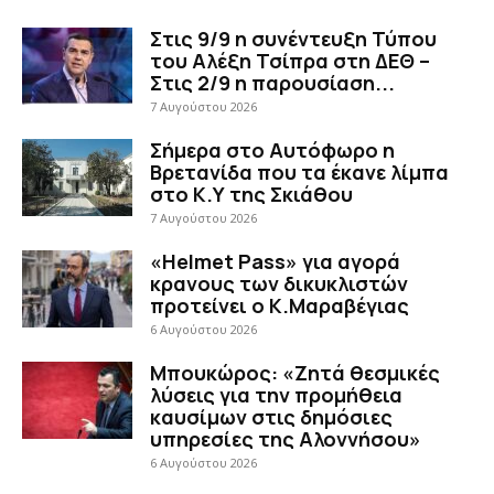
Στις 9/9 η συνέντευξη Τύπου
του Αλέξη Τσίπρα στη ΔΕΘ –
Στις 2/9 η παρουσίαση...
7 Αυγούστου 2026
Σήμερα στο Αυτόφωρο η
Βρετανίδα που τα έκανε λίμπα
στο Κ.Υ της Σκιάθου
7 Αυγούστου 2026
«Helmet Pass» για αγορά
κρανους των δικυκλιστών
προτείνει ο Κ.Μαραβέγιας
6 Αυγούστου 2026
Μπουκώρος: «Ζητά θεσμικές
λύσεις για την προμήθεια
καυσίμων στις δημόσιες
υπηρεσίες της Αλοννήσου»
6 Αυγούστου 2026