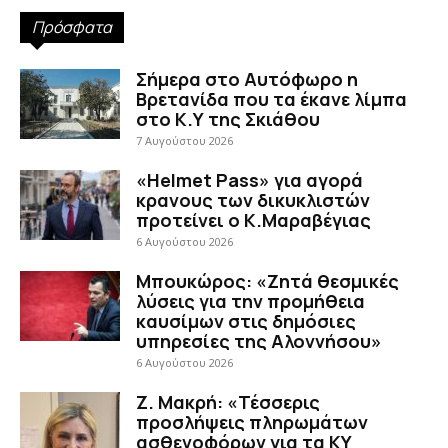
Πρόσφατα
Σήμερα στο Αυτόφωρο η
Βρετανίδα που τα έκανε λίμπα
στο Κ.Υ της Σκιάθου
7 Αυγούστου 2026
«Helmet Pass» για αγορά
κρανους των δικυκλιστών
προτείνει ο Κ.Μαραβέγιας
6 Αυγούστου 2026
Μπουκώρος: «Ζητά θεσμικές
λύσεις για την προμήθεια
καυσίμων στις δημόσιες
υπηρεσίες της Αλοννήσου»
6 Αυγούστου 2026
Ζ. Μακρή: «Τέσσερις
προσλήψεις πληρωμάτων
ασθενοφόρων για τα ΚΥ