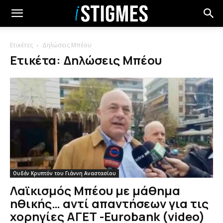
Ετικέτες
Δηλώσεις Μπέου
Ετικέτα: Δηλώσεις Μπέου
Ουδέν Κρυπτόν του Γιάννη Αναστασίου
Λαϊκισμός Μπέου με μάθημα
ηθικής… αντί απαντήσεων για τις
χορηγίες ΑΓΕΤ -Εurobank (video)