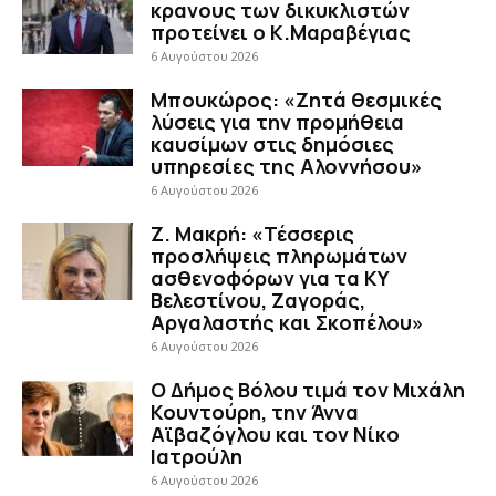
κρανους των δικυκλιστών
προτείνει ο Κ.Μαραβέγιας
6 Αυγούστου 2026
Μπουκώρος: «Ζητά θεσμικές
λύσεις για την προμήθεια
καυσίμων στις δημόσιες
υπηρεσίες της Αλοννήσου»
6 Αυγούστου 2026
Ζ. Μακρή: «Τέσσερις
προσλήψεις πληρωμάτων
ασθενοφόρων για τα ΚΥ
Βελεστίνου, Ζαγοράς,
Αργαλαστής και Σκοπέλου»
6 Αυγούστου 2026
Ο Δήμος Βόλου τιμά τον Μιχάλη
Κουντούρη, την Άννα
Αϊβαζόγλου και τον Νίκο
Ιατρούλη
6 Αυγούστου 2026