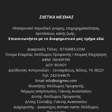
ΣΧΕΤΙΚΑ ΜΕ ΕΜΑΣ
Ηλεκτρονικό περιοδικό γνώμης, επιχειρηματικότητας,
προτάσεων, καλής ζωής...
Επικοινωνήστε με το διαφημιστικό μας τμήμα εδώ
Διακριτικός Τίτλος : ISTIGMES.COM
Όνομα Εταιρείας: Θεόδωρος Προφαντής / Ατομική Επιχείρηση
ΑΦΜ: 160439799
ΔΟΥ: ΒΟΛΟΥ
Διεύθυνση: Αντιγονιδών - Ξενοκράτους, Βόλος, ΤΚ 38221
Τηλ: 2421044675
Email:
info@istigmes.com
Ιδιοκτήτης: Θεόδωρος Προφαντής
Νόμιμος εκπρόσωπος: Γιάννης Αναστασίου
Δ/ντης: Θεόδωρος Προφαντής
Δ/ντης Σύνταξης: Γιάννης Αναστασίου
Διαχειριστής - Δικαιούχος domain name: Θεόδωρος