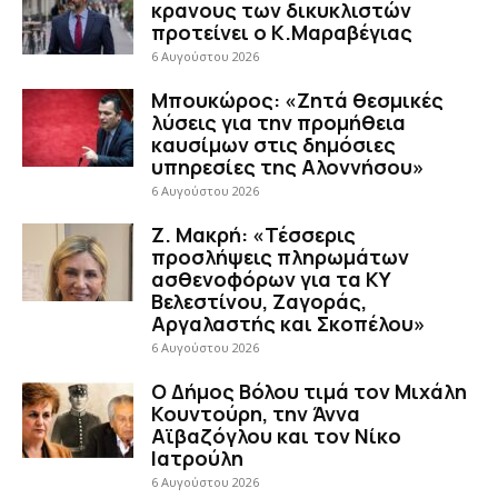
κρανους των δικυκλιστών
προτείνει ο Κ.Μαραβέγιας
6 Αυγούστου 2026
Μπουκώρος: «Ζητά θεσμικές
λύσεις για την προμήθεια
καυσίμων στις δημόσιες
υπηρεσίες της Αλοννήσου»
6 Αυγούστου 2026
Ζ. Μακρή: «Τέσσερις
προσλήψεις πληρωμάτων
ασθενοφόρων για τα ΚΥ
Βελεστίνου, Ζαγοράς,
Αργαλαστής και Σκοπέλου»
6 Αυγούστου 2026
Ο Δήμος Βόλου τιμά τον Μιχάλη
Κουντούρη, την Άννα
Αϊβαζόγλου και τον Νίκο
Ιατρούλη
6 Αυγούστου 2026