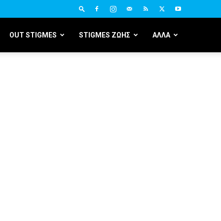
OUT STIGMES
STIGMES ΖΩΗΣ
ΑΛΛΑ