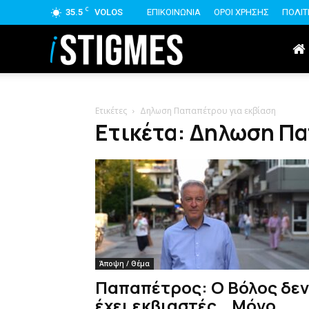
C
35.5
VOLOS
ΕΠΙΚΟΙΝΩΝΙΑ
ΟΡΟΙ ΧΡΗΣΗΣ
ΠΟΛΙΤ
istigmes
Ετικέτες
Δηλωση Παπαπέτρου για εκβίαση
Ετικέτα: Δηλωση Πα
Άποψη / Θέμα
Παπαπέτρος: Ο Βόλος δεν
έχει εκβιαστές… Μόνο