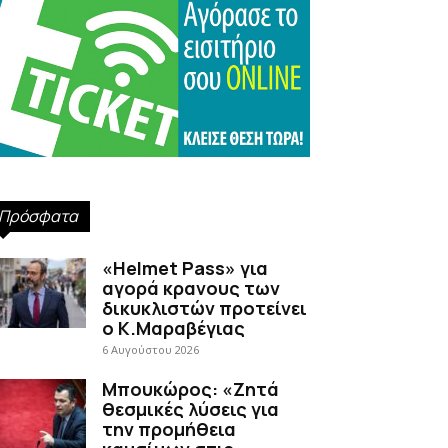
Πρόσφατα
«Helmet Pass» για
αγορά κρανους των
δικυκλιστών προτείνει
ο Κ.Μαραβέγιας
6 Αυγούστου 2026
Μπουκώρος: «Ζητά
θεσμικές λύσεις για
την προμήθεια