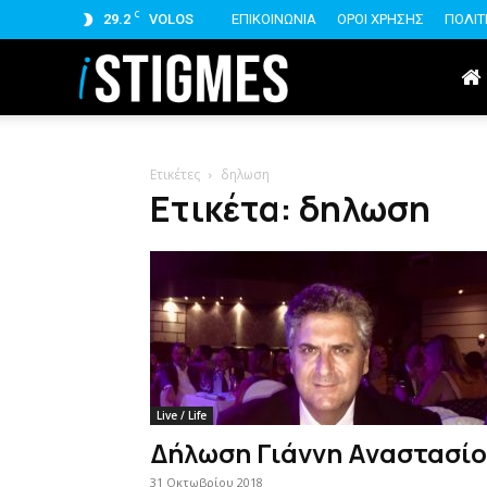
C
29.2
VOLOS
ΕΠΙΚΟΙΝΩΝΙΑ
ΟΡΟΙ ΧΡΗΣΗΣ
ΠΟΛΙΤ
istigmes
Ετικέτες
δηλωση
Ετικέτα: δηλωση
Live / Life
Δήλωση Γιάννη Αναστασί
31 Οκτωβρίου 2018