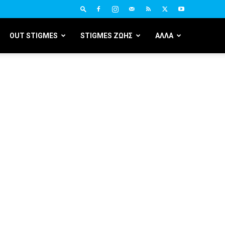
OUT STIGMES
STIGMES ΖΩΗΣ
ΑΛΛΑ