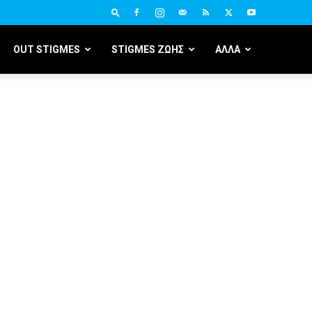
OUT STIGMES
STIGMES ΖΩΗΣ
ΑΛΛΑ