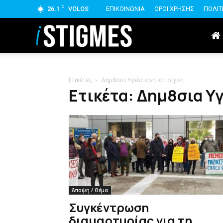
C
26.1
VOLOS
ΕΠΙΚΟΙΝΩΝΙΑ
ΟΡΟΙ ΧΡΗΣΗΣ
ΠΟΛΙΤ
istigmes
Ετικέτες
Δημ8σια Υγεία κινητοποίγση
Ετικέτα: Δημ8σια Υ
Άποψη / Θέμα
Συγκέντρωση
διαμαρτυρίας για τη