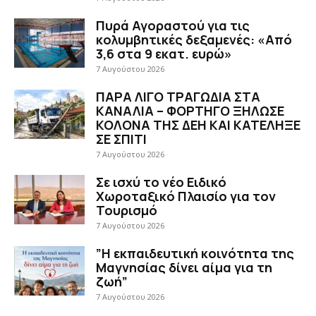
Πυρά Αγοραστού για τις
κολυμβητικές δεξαμενές: «Από
3,6 στα 9 εκατ. ευρώ»
7 Αυγούστου 2026
ΠΑΡΑ ΛΙΓΟ ΤΡΑΓΩΔΙΑ ΣΤΑ
ΚΑΝΑΛΙΑ – ΦΟΡΤΗΓΟ ΞΗΛΩΣΕ
ΚΟΛΟΝΑ ΤΗΣ ΔΕΗ ΚΑΙ ΚΑΤΕΛΗΞΕ
ΣΕ ΣΠΙΤΙ
7 Αυγούστου 2026
Σε ισχύ το νέο Ειδικό
Χωροταξικό Πλαισίο για τον
Τουρισμό
7 Αυγούστου 2026
”Η εκπαιδευτική κοινότητα της
Μαγνησίας δίνει αίμα για τη
ζωή”
7 Αυγούστου 2026