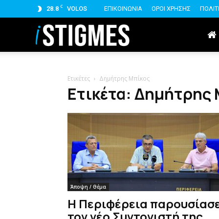
C
28.8
VOLOS
ΕΠΙΚΟΙΝΩΝΙΑ
ΟΡΟΙ ΧΡΗΣΗΣ
ΠΟΛΙΤ
istigmes
Ετικέτες
Δημήτρης Μπίκος
Ετικέτα: Δημήτρης
Άποψη / Θέμα
Η Περιφέρεια παρουσίασ
τον νέο Συντονιστή της