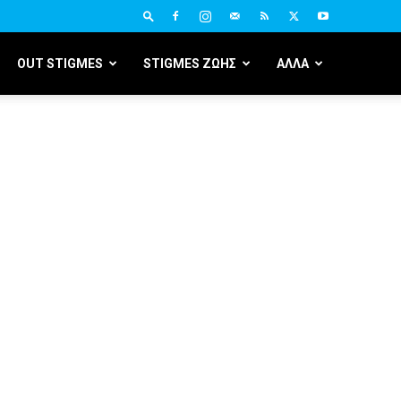
OUT STIGMES
STIGMES ΖΩΗΣ
ΑΛΛΑ