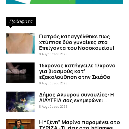
Πρόσφατα
Γιατρός καταγγέλθηκε πως
χτύπησε δύο γυναίκες στα
Επείγοντα του Νοσοκομείου!
9 Αυγούστου 2026
15χρονος κατήγγειλε 17χρονο
για βιασμούς κατ’
εξακολούθηση στην Σκιάθο
9 Αυγούστου 2026
Δήμος Αλμυρού συναυλίες: Η
ΔΙΑΥΓΕΙΑ σας ενημερώνει…
8 Αυγούστου 2026
Η “ξένη” Μαρίνα παραμένει στο
ΣΥΡΙΖΑ -Τί είπε στο istigmes