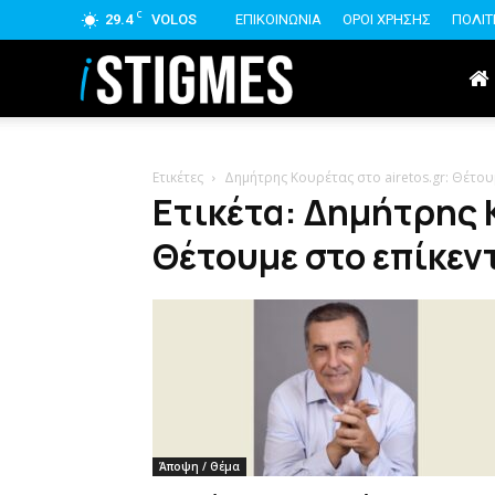
C
29.4
VOLOS
ΕΠΙΚΟΙΝΩΝΙΑ
ΟΡΟΙ ΧΡΗΣΗΣ
ΠΟΛΙΤ
istigmes
Ετικέτες
Δημήτρης Κουρέτας στο airetos.gr: Θέτο
Ετικέτα: Δημήτρης Κ
Θέτουμε στο επίκεν
Άποψη / Θέμα