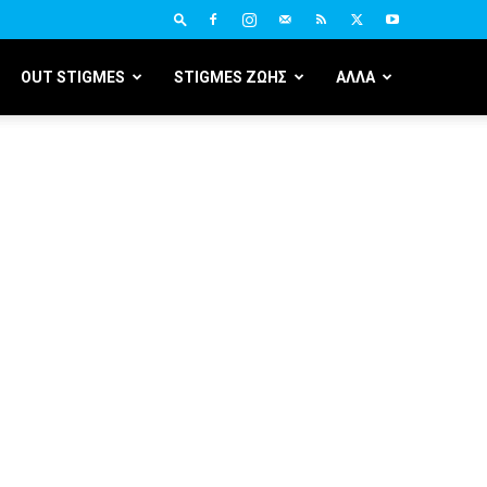
OUT STIGMES
STIGMES ΖΩΗΣ
ΑΛΛΑ