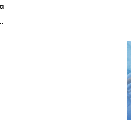
ια
..