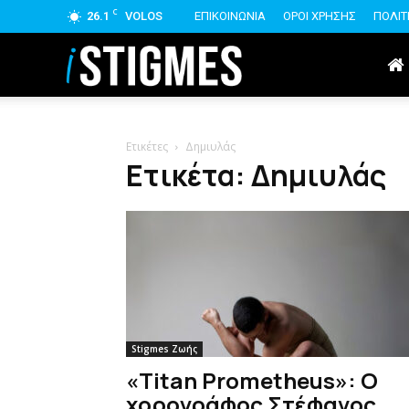
C
26.1
VOLOS
ΕΠΙΚΟΙΝΩΝΙΑ
ΟΡΟΙ ΧΡΗΣΗΣ
ΠΟΛΙΤ
istigmes
Ετικέτες
Δημιυλάς
Ετικέτα: Δημιυλάς
Stigmes Ζωής
«Titan Prometheus»: Ο
χορογράφος Στέφανος