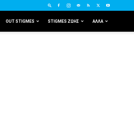
OUT STIGMES
STIGMES ΖΩΗΣ
ΑΛΛΑ