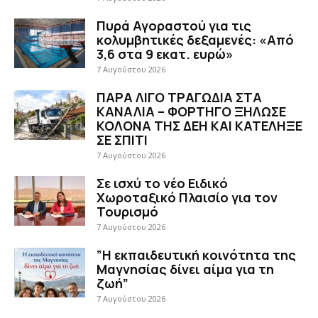
Πυρά Αγοραστού για τις
κολυμβητικές δεξαμενές: «Από
3,6 στα 9 εκατ. ευρώ»
7 Αυγούστου 2026
ΠΑΡΑ ΛΙΓΟ ΤΡΑΓΩΔΙΑ ΣΤΑ
ΚΑΝΑΛΙΑ – ΦΟΡΤΗΓΟ ΞΗΛΩΣΕ
ΚΟΛΟΝΑ ΤΗΣ ΔΕΗ ΚΑΙ ΚΑΤΕΛΗΞΕ
ΣΕ ΣΠΙΤΙ
7 Αυγούστου 2026
Σε ισχύ το νέο Ειδικό
Χωροταξικό Πλαισίο για τον
Τουρισμό
7 Αυγούστου 2026
”Η εκπαιδευτική κοινότητα της
Μαγνησίας δίνει αίμα για τη
ζωή”
7 Αυγούστου 2026