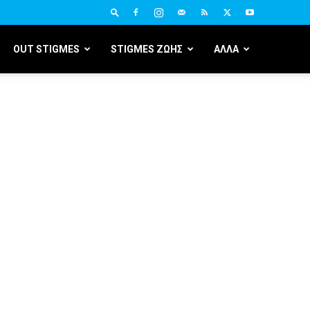
OUT STIGMES
STIGMES ΖΩΗΣ
ΑΛΛΑ