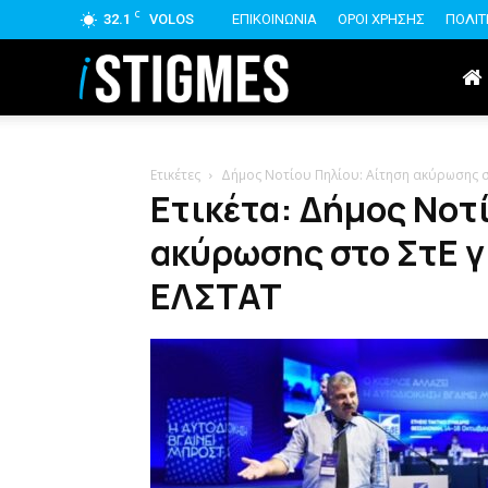
C
32.1
VOLOS
ΕΠΙΚΟΙΝΩΝΙΑ
ΟΡΟΙ ΧΡΗΣΗΣ
ΠΟΛΙΤ
istigmes
Ετικέτες
Δήμος Νοτίου Πηλίου: Αίτηση ακύρωσης σ
Ετικέτα: Δήμος Νοτ
ακύρωσης στο ΣτΕ γ
ΕΛΣΤΑΤ