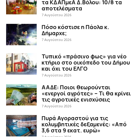
τα ΚΔΑΠμεΑ Δ.Βόλου: 10/8 τα
αποτελέσματα
7 Αυγούστου 2026
Πόσο κόστισε η Πάολα κ.
Δήμαρχε;
7 Αυγούστου 2026
Τυπικό «πράσινο φως» για νέο
κτήριο στο οικόπεδο του Δήμου
και όχι του ΕΛΓΟ
7 Αυγούστου 2026
ΑΑΔΕ: Ποιοι θεωρούνται
«ενεργοί αγρότες» – Τι θα κρίνει
τις αγροτικές ενισχύσεις
7 Αυγούστου 2026
Πυρά Αγοραστού για τις
κολυμβητικές δεξαμενές: «Από
3,6 στα 9 εκατ. ευρώ»
7 Αυγούστου 2026