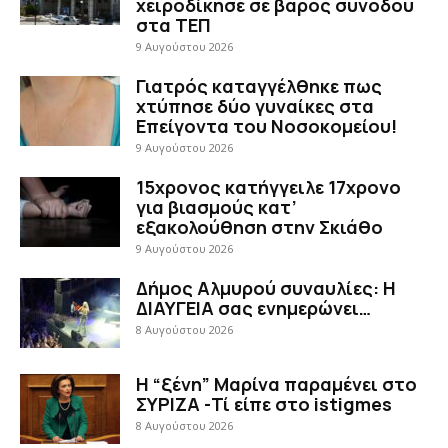
χειροδίκησε σε βάρος συνοδού
στα ΤΕΠ
9 Αυγούστου 2026
Γιατρός καταγγέλθηκε πως
χτύπησε δύο γυναίκες στα
Επείγοντα του Νοσοκομείου!
9 Αυγούστου 2026
15χρονος κατήγγειλε 17χρονο
για βιασμούς κατ’
εξακολούθηση στην Σκιάθο
9 Αυγούστου 2026
Δήμος Αλμυρού συναυλίες: Η
ΔΙΑΥΓΕΙΑ σας ενημερώνει…
8 Αυγούστου 2026
Η “ξένη” Μαρίνα παραμένει στο
ΣΥΡΙΖΑ -Τί είπε στο istigmes
8 Αυγούστου 2026