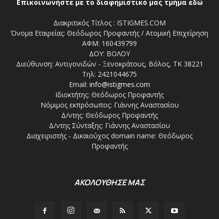
Επικοινωνήστε με το διαφημιστικό μας τμήμα εδώ
Διακριτικός Τίτλος : ISTIGMES.COM
Όνομα Εταιρείας: Θεόδωρος Προφαντής / Ατομική Επιχείρηση
ΑΦΜ: 160439799
ΔΟΥ: ΒΟΛΟΥ
Διεύθυνση: Αντιγονιδών - Ξενοκράτους, Βόλος, ΤΚ 38221
Τηλ: 2421044675
Email:
info@istigmes.com
Ιδιοκτήτης: Θεόδωρος Προφαντής
Νόμιμος εκπρόσωπος: Γιάννης Αναστασίου
Δ/ντης: Θεόδωρος Προφαντής
Δ/ντης Σύνταξης: Γιάννης Αναστασίου
Διαχειριστής - Δικαιούχος domain name: Θεόδωρος
Προφαντής
ΑΚΟΛΟΥΘΗΣΕ ΜΑΣ