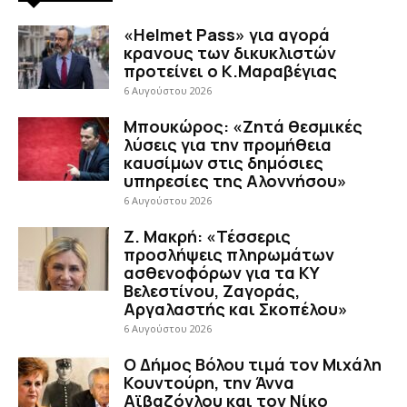
«Helmet Pass» για αγορά
κρανους των δικυκλιστών
προτείνει ο Κ.Μαραβέγιας
6 Αυγούστου 2026
Μπουκώρος: «Ζητά θεσμικές
λύσεις για την προμήθεια
καυσίμων στις δημόσιες
υπηρεσίες της Αλοννήσου»
6 Αυγούστου 2026
Ζ. Μακρή: «Τέσσερις
προσλήψεις πληρωμάτων
ασθενοφόρων για τα ΚΥ
Βελεστίνου, Ζαγοράς,
Αργαλαστής και Σκοπέλου»
6 Αυγούστου 2026
Ο Δήμος Βόλου τιμά τον Μιχάλη
Κουντούρη, την Άννα
Αϊβαζόγλου και τον Νίκο