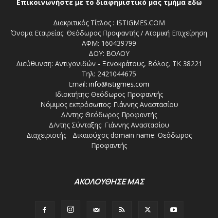
Επικοινωνήστε με το διαφημιστικό μας τμήμα εδώ
Διακριτικός Τίτλος : ISTIGMES.COM
Όνομα Εταιρείας: Θεόδωρος Προφαντής / Ατομική Επιχείρηση
ΑΦΜ: 160439799
ΔΟΥ: ΒΟΛΟΥ
Διεύθυνση: Αντιγονιδών - Ξενοκράτους, Βόλος, ΤΚ 38221
Τηλ: 2421044675
Email:
info@istigmes.com
Ιδιοκτήτης: Θεόδωρος Προφαντής
Νόμιμος εκπρόσωπος: Γιάννης Αναστασίου
Δ/ντης: Θεόδωρος Προφαντής
Δ/ντης Σύνταξης: Γιάννης Αναστασίου
Διαχειριστής - Δικαιούχος domain name: Θεόδωρος
Προφαντής
ΑΚΟΛΟΥΘΗΣΕ ΜΑΣ