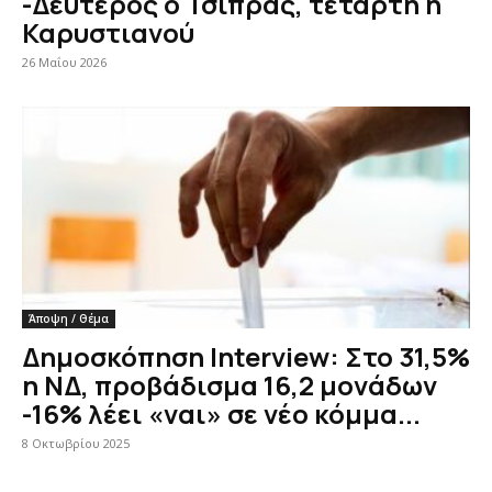
-Δεύτερος ο Τσίπρας, τέταρτη η
Καρυστιανού
26 Μαΐου 2026
Άποψη / Θέμα
Δημοσκόπηση Interview: Στο 31,5%
η ΝΔ, προβάδισμα 16,2 μονάδων
-16% λέει «ναι» σε νέο κόμμα...
8 Οκτωβρίου 2025