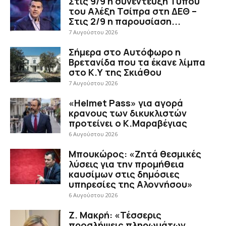
Στις 9/9 η συνέντευξη Τύπου
του Αλέξη Τσίπρα στη ΔΕΘ –
Στις 2/9 η παρουσίαση...
7 Αυγούστου 2026
Σήμερα στο Αυτόφωρο η
Βρετανίδα που τα έκανε λίμπα
στο Κ.Υ της Σκιάθου
7 Αυγούστου 2026
«Helmet Pass» για αγορά
κρανους των δικυκλιστών
προτείνει ο Κ.Μαραβέγιας
6 Αυγούστου 2026
Μπουκώρος: «Ζητά θεσμικές
λύσεις για την προμήθεια
καυσίμων στις δημόσιες
υπηρεσίες της Αλοννήσου»
6 Αυγούστου 2026
Ζ. Μακρή: «Τέσσερις
προσλήψεις πληρωμάτων