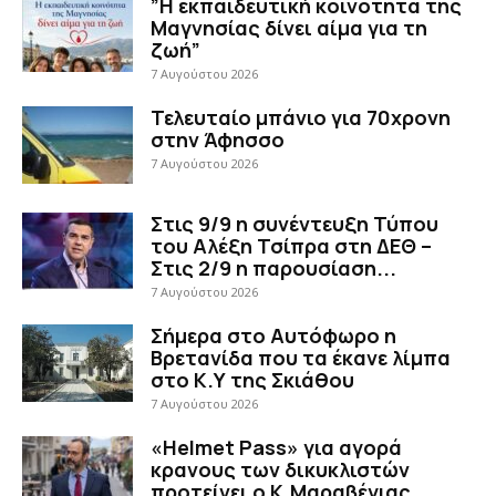
”Η εκπαιδευτική κοινότητα της
Μαγνησίας δίνει αίμα για τη
ζωή”
7 Αυγούστου 2026
Τελευταίο μπάνιο για 70χρονη
στην Άφησσο
7 Αυγούστου 2026
Στις 9/9 η συνέντευξη Τύπου
του Αλέξη Τσίπρα στη ΔΕΘ –
Στις 2/9 η παρουσίαση...
7 Αυγούστου 2026
Σήμερα στο Αυτόφωρο η
Βρετανίδα που τα έκανε λίμπα
στο Κ.Υ της Σκιάθου
7 Αυγούστου 2026
«Helmet Pass» για αγορά
κρανους των δικυκλιστών
προτείνει ο Κ.Μαραβέγιας