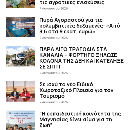
τις αγροτικές ενισχύσεις
7 Αυγούστου 2026
Πυρά Αγοραστού για τις
κολυμβητικές δεξαμενές: «Από
3,6 στα 9 εκατ. ευρώ»
7 Αυγούστου 2026
ΠΑΡΑ ΛΙΓΟ ΤΡΑΓΩΔΙΑ ΣΤΑ
ΚΑΝΑΛΙΑ – ΦΟΡΤΗΓΟ ΞΗΛΩΣΕ
ΚΟΛΟΝΑ ΤΗΣ ΔΕΗ ΚΑΙ ΚΑΤΕΛΗΞΕ
ΣΕ ΣΠΙΤΙ
7 Αυγούστου 2026
Σε ισχύ το νέο Ειδικό
Χωροταξικό Πλαισίο για τον
Τουρισμό
7 Αυγούστου 2026
”Η εκπαιδευτική κοινότητα της
Μαγνησίας δίνει αίμα για τη
ζωή”