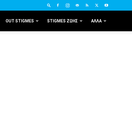
OUT STIGMES
STIGMES ΖΩΗΣ
ΑΛΛΑ