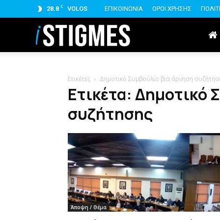
C
28.8
VOLOS
ΕΠΙΚΟΙΝΩΝΙΑ
ΟΡΟΙ ΧΡΗΣΗΣ
ΠΟΛΙΤ
istigmes
Ετικέτες
Δημοτικό Συμβούλιο βια άρνηση συζήτησ
Ετικέτα: Δημοτικό 
συζήτησης
Άποψη / Θέμα