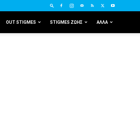
OUT STIGMES
STIGMES ΖΩΗΣ
ΑΛΛΑ