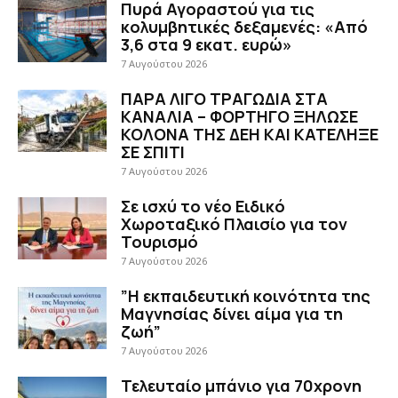
Πυρά Αγοραστού για τις
κολυμβητικές δεξαμενές: «Από
3,6 στα 9 εκατ. ευρώ»
7 Αυγούστου 2026
ΠΑΡΑ ΛΙΓΟ ΤΡΑΓΩΔΙΑ ΣΤΑ
ΚΑΝΑΛΙΑ – ΦΟΡΤΗΓΟ ΞΗΛΩΣΕ
ΚΟΛΟΝΑ ΤΗΣ ΔΕΗ ΚΑΙ ΚΑΤΕΛΗΞΕ
ΣΕ ΣΠΙΤΙ
7 Αυγούστου 2026
Σε ισχύ το νέο Ειδικό
Χωροταξικό Πλαισίο για τον
Τουρισμό
7 Αυγούστου 2026
”Η εκπαιδευτική κοινότητα της
Μαγνησίας δίνει αίμα για τη
ζωή”
7 Αυγούστου 2026
Τελευταίο μπάνιο για 70χρονη