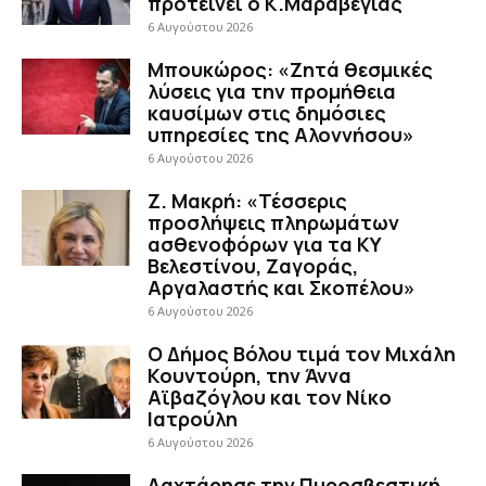
προτείνει ο Κ.Μαραβέγιας
6 Αυγούστου 2026
Μπουκώρος: «Ζητά θεσμικές
λύσεις για την προμήθεια
καυσίμων στις δημόσιες
υπηρεσίες της Αλοννήσου»
6 Αυγούστου 2026
Ζ. Μακρή: «Τέσσερις
προσλήψεις πληρωμάτων
ασθενοφόρων για τα ΚΥ
Βελεστίνου, Ζαγοράς,
Αργαλαστής και Σκοπέλου»
6 Αυγούστου 2026
Ο Δήμος Βόλου τιμά τον Μιχάλη
Κουντούρη, την Άννα
Αϊβαζόγλου και τον Νίκο
Ιατρούλη
6 Αυγούστου 2026
Λαχτάρησε την Πυροσβεστική